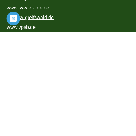
www.sv-vier-tore.de
www.sv-greifswald.de
www.vpsb.de
www.ksbv-g.de
www.ksb-vg.de
www.ssvwolgast.de
www.greifenorden.de
Kontakt
h.reising@t-tex.eu
03976-2892111
Blumenthaler Straße Ausbau 7b
17358 Torgelow