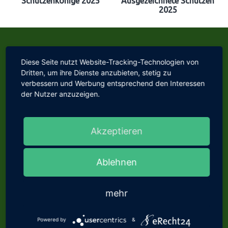
Schützenkönige 2025
Ausgezeichnete Schützen
2025
Diese Seite nutzt Website-Tracking-Technologien von
Dritten, um ihre Dienste anzubieten, stetig zu
verbessern und Werbung entsprechend den Interessen
der Nutzer anzuzeigen.
Informationen
Impressum
Akzeptieren
Datenschutz
Ablehnen
Kontakt
Links
mehr
www.lsv-mv.de
www.schuetzenbund.de
Powered by
&