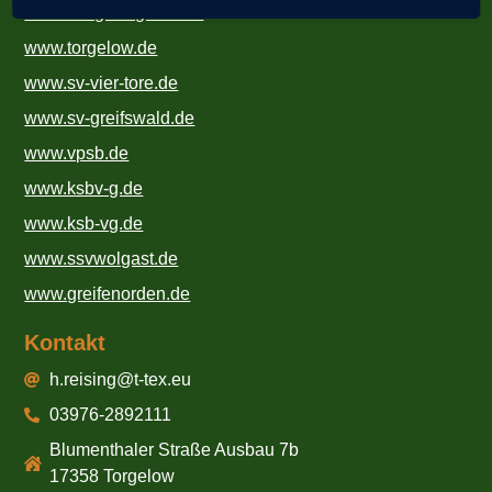
www.klingner-gmbh.de
www.torgelow.de
www.sv-vier-tore.de
www.sv-greifswald.de
www.vpsb.de
www.ksbv-g.de
www.ksb-vg.de
www.ssvwolgast.de
www.greifenorden.de
Kontakt
h.reising@t-tex.eu
03976-2892111
Blumenthaler Straße Ausbau 7b
17358 Torgelow