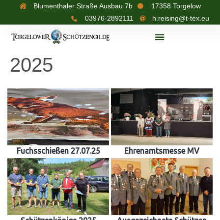
Blumenthaler Straße Ausbau 7b
17358 Torgelow
03976-2892111
h.reising@t-tex.eu
2025
Fuchsschießen 27.07.25
Ehrenamtsmesse MV