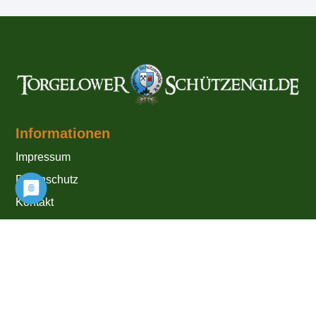
Informationen
Impressum
Datenschutz
Kontakt
Links
www.lsv-mv.de
www.schuetzenbund.de
www.klingner-gmbh.de